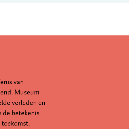
fenis van
evend. Museum
elde verleden en
s de betekenis
 toekomst.