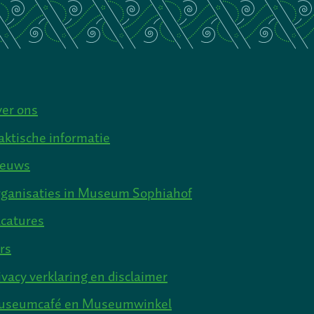
et
er ons
aktische informatie
ieuws
ganisaties in Museum Sophiahof
catures
rs
ivacy verklaring en disclaimer
useumcafé en Museumwinkel