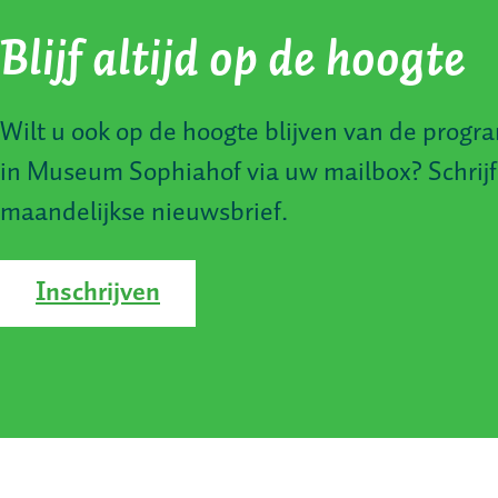
Blijf altijd op de hoogte
Wilt u ook op de hoogte blijven van de progra
in Museum Sophiahof via uw mailbox? Schrijf
maandelijkse nieuwsbrief.
Inschrijven