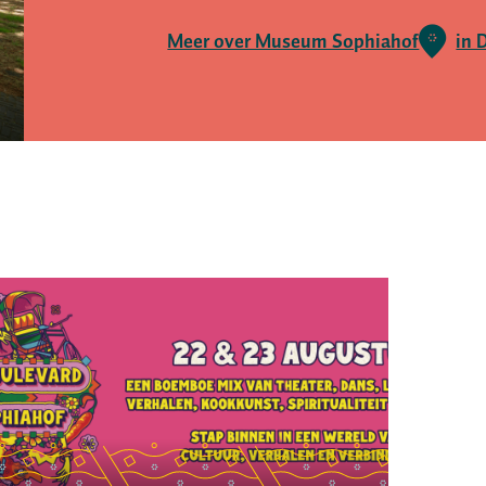
Meer over Museum Sophiahof
in 
lding
e